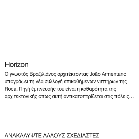
Horizon
Ο γνωστός Βραζιλιάνος αρχιτέκτοντας João Armentano
υπογράφει τη νέα συλλογή επικαθήμενων νιπτήρων της
Roca. Πηγή έμπνευσής του είναι η καθαρότητα της
αρχιτεκτονικής όπως αυτή αντικατοπτρίζεται στις πόλεις,
στη γεωμετρία και στο παιχνίδι των σκιών και των φώτων.
Η συλλογή αποτελείται από 6 μοναδικά μοντέλα σε λευκό
και σε 6 ακόμη αποκλειστικά χρώματα, όλα σε ματ
φινίρισμα. Τα μοντέλα Horizon Geometric και Horizon
Skyline 80 ήδη απέσπασαν το βραβείο Red Dot Design
ΑΝΑΚΑΛΥΨΤΕ ΑΛΛΟΥΣ ΣΧΕΔΙΑΣΤΕΣ